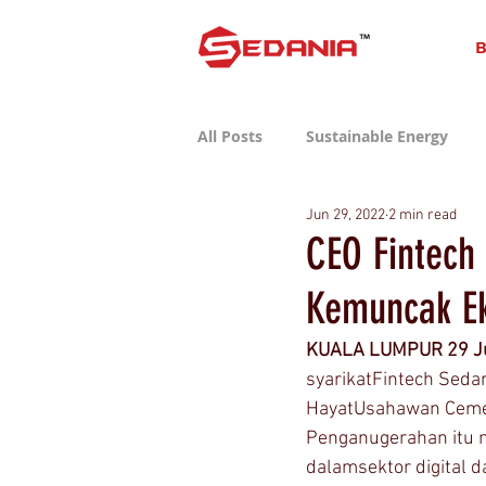
B
All Posts
Sustainable Energy
Jun 29, 2022
2 min read
Sustainable Consumer Tech
CEO Fintech
Kemuncak Ek
KUALA LUMPUR 29 J
syarikatFintech Seda
HayatUsahawan Cemer
Penganugerahan itu m
dalamsektor digital d