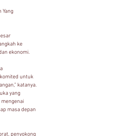
 Yang 
esar 
angkah ke 
dan ekonomi.
a 
komited untuk 
ngan,” katanya. 
uka yang 
 mengenai 
adap masa depan 
orat, penyokong 