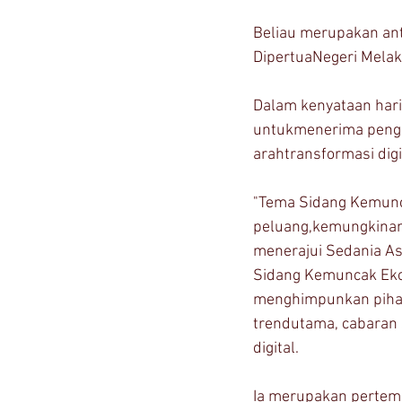
Beliau merupakan an
DipertuaNegeri Melaka
Dalam kenyataan hari 
untukmenerima pengha
arahtransformasi di
"Tema Sidang Kemunca
peluang,kemungkinan 
menerajui Sedania As 
Sidang Kemuncak Ekon
menghimpunkan pihak
trendutama, cabaran 
digital.
Ia merupakan pertemua