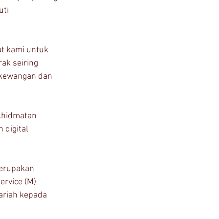
ti 
t kami untuk 
ak seiring 
 kewangan dan 
rkhidmatan 
digital 
merupakan 
ervice (M) 
ariah kepada 