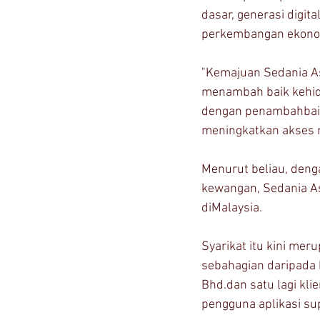
dasar, generasi digit
perkembangan ekonomi
"Kemajuan Sedania A
menambah baik kehidu
dengan penambahbaik
meningkatkan akses 
Menurut beliau, denga
kewangan, Sedania A
diMalaysia.
Syarikat itu kini me
sebahagian daripada k
Bhd.dan satu lagi kl
pengguna aplikasi su