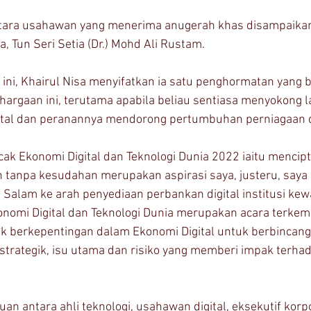
tara usahawan yang menerima anugerah khas disampaikan
, Tun Seri Setia (Dr.) Mohd Ali Rustam.
ini, Khairul Nisa menyifatkan ia satu penghormatan yang b
rgaan ini, terutama apabila beliau sentiasa menyokong l
gital dan peranannya mendorong pertumbuhan perniagaan 
k Ekonomi Digital dan Teknologi Dunia 2022 iaitu mencipt
tanpa kesudahan merupakan aspirasi saya, justeru, saya 
Salam ke arah penyediaan perbankan digital institusi kewa
omi Digital dan Teknologi Dunia merupakan acara terkem
 berkepentingan dalam Ekonomi Digital untuk berbincang
strategik, isu utama dan risiko yang memberi impak terh
n antara ahli teknologi, usahawan digital, eksekutif korp