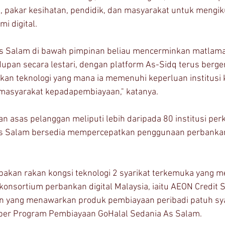
al, pakar kesihatan, pendidik, dan masyarakat untuk mengiku
 digital.
s Salam di bawah pimpinan beliau mencerminkan matlama
pan secara lestari, dengan platform As-Sidq terus berger
an teknologi yang mana ia memenuhi keperluan institusi
masyarakat kepadapembiayaan," katanya.
n asas pelanggan meliputi lebih daripada 80 institusi pe
s Salam bersedia mempercepatkan penggunaan perbankan 
rupakan rakan kongsi teknologi 2 syarikat terkemuka yang 
onsortium perbankan digital Malaysia, iaitu AEON Credit S
ien yang menawarkan produk pembiayaan peribadi patuh sy
per Program Pembiayaan GoHalal Sedania As Salam. 