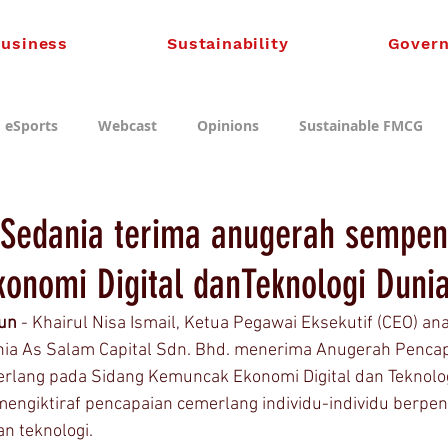
usiness
Sustainability
Gover
eSports
Webcast
Opinions
Sustainable FMCG
 Sedania terima anugerah sempen
onomi Digital danTeknologi Duni
un 
- Khairul Nisa Ismail, Ketua Pegawai Eksekutif (CEO) ana
nia As Salam Capital Sdn. Bhd. menerima Anugerah Penca
lang pada Sidang Kemuncak Ekonomi Digital dan Teknolog
engiktiraf pencapaian cemerlang individu-individu berpe
an teknologi.