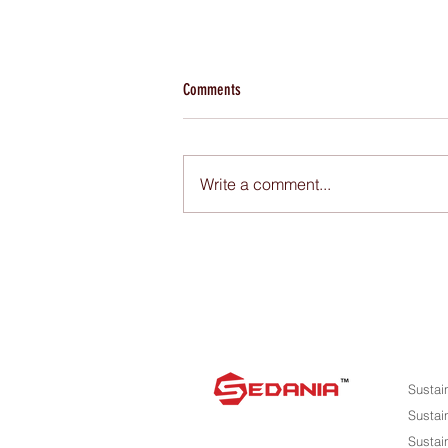
Comments
Write a comment...
Kenapa penting untuk lakukan hibah?
Sustai
Sustai
Sustai