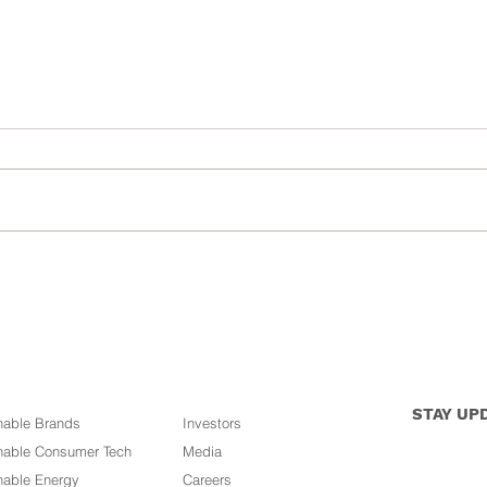
Isu aset beku dan kadar penetrasi hibah
JOMHIB
yang rendah dalam kalangan masyarakat
pertam
Malaysia
STAY UP
nable Brands
Investors
nable Consumer Tech
Media
nable Energy
Careers