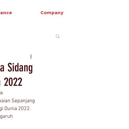
nance
Company
a Sidang
a 2022
k 
paian Sepanjang 
i Dunia 2022. 
ngaruh 