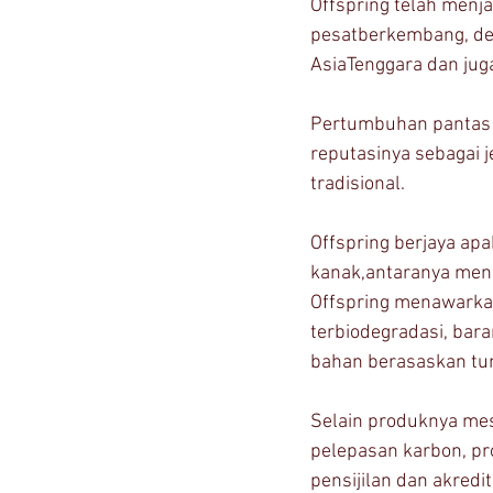
Offspring telah menj
pesatberkembang, den
AsiaTenggara dan juga
Pertumbuhan pantas y
reputasinya sebagai 
tradisional. 
Offspring berjaya ap
kanak,antaranya mengh
Offspring menawarkan
terbiodegradasi, bar
bahan berasaskan tum
Selain produknya me
pelepasan karbon, pr
pensijilan dan akredi