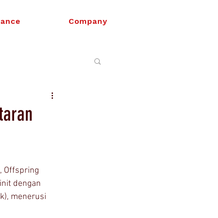
nance
Company
taran
 Offspring 
nit dengan 
k), menerusi 