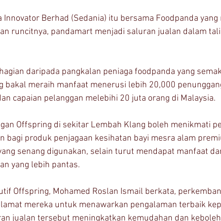
a Innovator Berhad (Sedania) itu bersama Foodpanda yang
n runcitnya, pandamart menjadi saluran jualan dalam tali
hagian daripada pangkalan peniaga foodpanda yang semak
 bakal meraih manfaat menerusi lebih 20,000 penunggang
an capaian pelanggan melebihi 20 juta orang di Malaysia.
ggan Offspring di sekitar Lembah Klang boleh menikmati 
n bagi produk penjagaan kesihatan bayi mesra alam prem
yang senang digunakan, selain turut mendapat manfaat da
n yang lebih pantas.
tif Offspring, Mohamed Roslan Ismail berkata, perkembang
atlamat mereka untuk menawarkan pengalaman terbaik kep
n jualan tersebut meningkatkan kemudahan dan keboleh