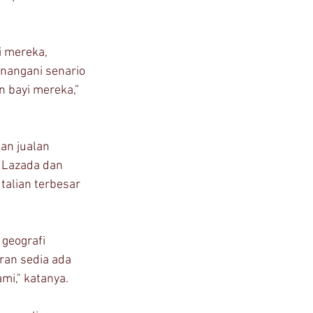
 mereka, 
nangani senario 
 bayi mereka,” 
an jualan 
 Lazada dan 
alian terbesar 
geografi 
ran sedia ada 
i," katanya.