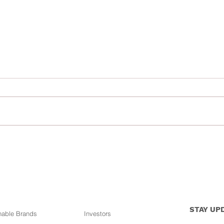
Revolusi Keselesaan dan Keselamatan
Baru 3
untuk Kulit Sensitif
Macwil
Produk
STAY UP
nable Brands
Investors