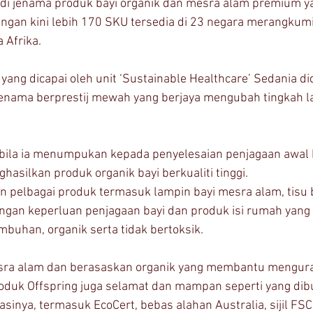
adi jenama produk bayi organik dan mesra alam premium ya
gan kini lebih 170 SKU tersedia di 23 negara merangkumi
 Afrika.
ang dicapai oleh unit ‘Sustainable Healthcare’ Sedania di
jenama berprestij mewah yang berjaya mengubah tingkah 
abila ia menumpukan kepada penyelesaian penjagaan awal
asilkan produk organik bayi berkualiti tinggi. 
 pelbagai produk termasuk lampin bayi mesra alam, tisu 
angan keperluan penjagaan bayi dan produk isi rumah yan
buhan, organik serta tidak bertoksik. 
sra alam dan berasaskan organik yang membantu mengur
oduk Offspring juga selamat dan mampan seperti yang dibu
tasinya, termasuk EcoCert, bebas alahan Australia, sijil FSC