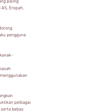
ng paling 
 AS, Eropah, 
dorong 
laku pengguna 
 kanak-
basah 
g menggunakan 
angkan 
ktikan pelbagai 
 serta bebas 