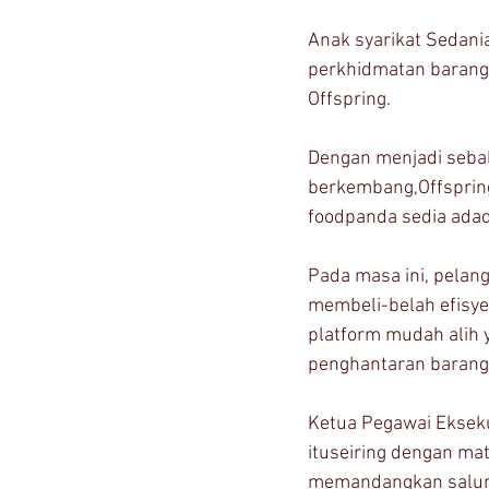
Anak syarikat Sedani
perkhidmatan baranga
Offspring.
Dengan menjadi seba
berkembang,Offspring
foodpanda sedia adad
Pada masa ini, pelan
membeli-belah efisye
platform mudah alih 
penghantaran baranga
Ketua Pegawai Ekseku
ituseiring dengan m
memandangkan salura