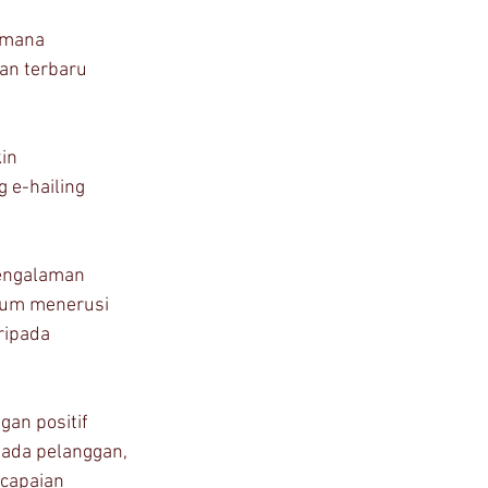
 mana 
an terbaru 
in 
 e-hailing 
pengalaman 
ium menerusi 
ripada 
an positif 
ada pelanggan, 
capaian 