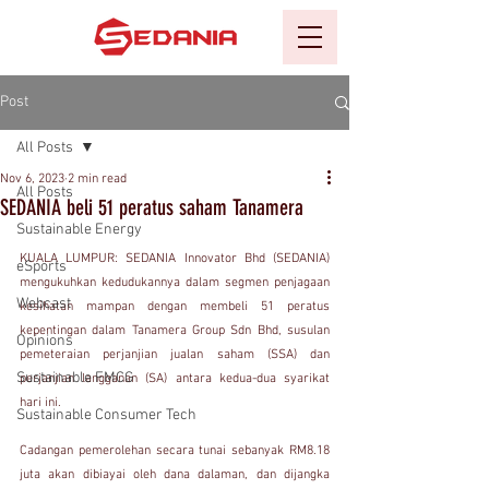
Post
All Posts
Nov 6, 2023
2 min read
All Posts
SEDANIA beli 51 peratus saham Tanamera
Sustainable Energy
KUALA LUMPUR: SEDANIA Innovator Bhd (SEDANIA) 
eSports
mengukuhkan kedudukannya dalam segmen penjagaan 
Webcast
kesihatan mampan dengan membeli 51 peratus 
kepentingan dalam Tanamera Group Sdn Bhd, susulan 
Opinions
pemeteraian perjanjian jualan saham (SSA) dan 
Sustainable FMCG
perjanjian langganan (SA) antara kedua-dua syarikat 
hari ini.
Sustainable Consumer Tech
Cadangan pemerolehan secara tunai sebanyak RM8.18 
juta akan dibiayai oleh dana dalaman, dan dijangka 