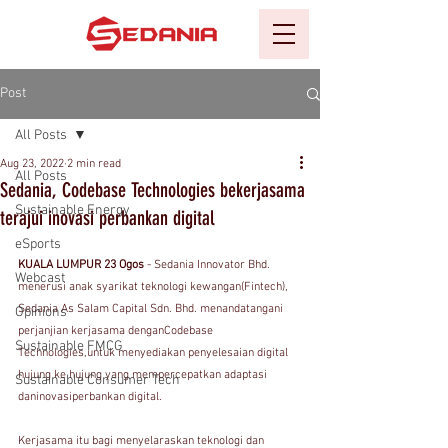
Post
All Posts
Aug 23, 2022
2 min read
All Posts
Sedania, Codebase Technologies bekerjasama
Sustainable Energy
terajui inovasi perbankan digital
eSports
KUALA LUMPUR 23 Ogos 
- Sedania Innovator Bhd. 
Webcast
menerusi anak syarikat teknologi kewangan(Fintech), 
Sedania As Salam Capital Sdn. Bhd. menandatangani 
Opinions
perjanjian kerjasama denganCodebase 
Sustainable FMCG
Technologies,untuk menyediakan penyelesaian digital 
hujung ke hujung yang mempercepatkan adaptasi 
Sustainable Consumer Tech
daninovasiperbankan digital.
Kerjasama itu bagi menyelaraskan teknologi dan 