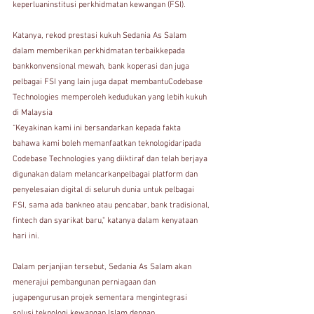
keperluaninstitusi perkhidmatan kewangan (FSI).
Katanya, rekod prestasi kukuh Sedania As Salam 
dalam memberikan perkhidmatan terbaikkepada 
bankkonvensional mewah, bank koperasi dan juga 
pelbagai FSI yang lain juga dapat membantuCodebase 
Technologies memperoleh kedudukan yang lebih kukuh 
di Malaysia 
“Keyakinan kami ini bersandarkan kepada fakta 
bahawa kami boleh memanfaatkan teknologidaripada 
Codebase Technologies yang diiktiraf dan telah berjaya 
digunakan dalam melancarkanpelbagai platform dan 
penyelesaian digital di seluruh dunia untuk pelbagai 
FSI, sama ada bankneo atau pencabar, bank tradisional, 
fintech dan syarikat baru," katanya dalam kenyataan 
hari ini.
Dalam perjanjian tersebut, Sedania As Salam akan 
menerajui pembangunan perniagaan dan 
jugapengurusan projek sementara mengintegrasi 
solusi teknologi kewangan Islam dengan 