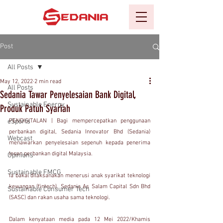
Post
All Posts
May 12, 2022
2 min read
All Posts
Sedania Tawar Penyelesaian Bank Digital,
Sustainable Energy
Produk Patuh Syariah
eSports
PENDIGITALAN | Bagi mempercepatkan penggunaan 
perbankan digital, Sedania Innovator Bhd (Sedania) 
Webcast
menawarkan penyelesaian sepenuh kepada penerima 
lesen perbankan digital Malaysia.
Opinions
Sustainable FMCG
Ia bakal dilaksanakan menerusi anak syarikat teknologi 
kewangan (fintech), Sedania As Salam Capital Sdn Bhd 
Sustainable Consumer Tech
(SASC) dan rakan usaha sama teknologi.
Dalam kenyataan media pada 12 Mei 2022/Khamis 