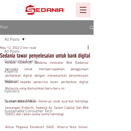
Post
All Posts
May 12, 2022
2 min read
All Posts
Sedania tawar penyelesaian untuk bank digital
Sustainable Energy
KUALA LUMPUR: Sedania Innovator Bhd (Sedania) 
bersedia untuk mempercepatkan penggunaan 
eSports
perbankan digital dengan menawarkan penyelesaian 
Webcast
sepenuh kepada penerima lesen perbankan digital 
Malaysia yang diumumkan baru-baru ini.
Opinions
Sustainable FMCG
Ia akan dilaksanakan menerusi anak syarikat teknologi 
kewangan (fintech), Sedania As Salam Capital Sdn Bhd 
Sustainable Consumer Tech
(SASC) dan rakan usaha sama teknologi.
Ketua Pegawai Eksekutif SASC, Khairul Nisa Ismail, 