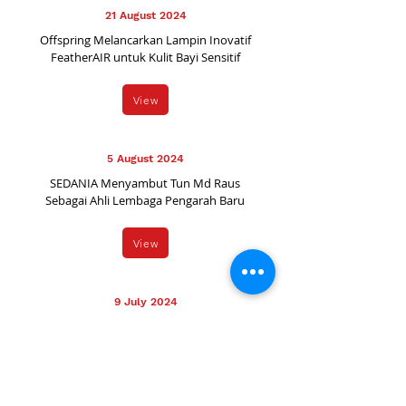
21 August 2024
Offspring Melancarkan Lampin Inovatif
FeatherAIR untuk Kulit Bayi Sensitif
View
5 August 2024
SEDANIA Menyambut Tun Md Raus
Sebagai Ahli Lembaga Pengarah Baru
View
9 July 2024
Saham SEDANIA Diklasifikasikan Semula
Di Bawah Sektor “Produk dan
Perkhidmatan Pengguna”
View